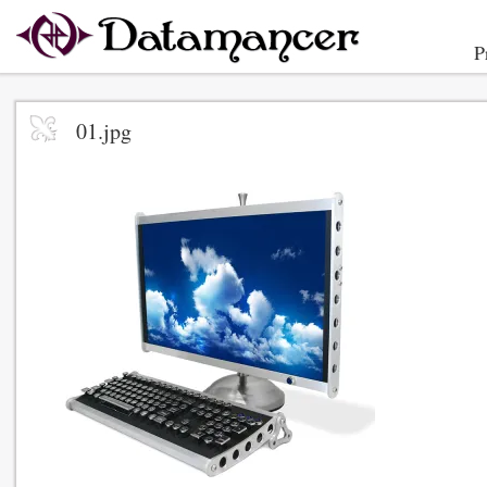
P
01.jpg