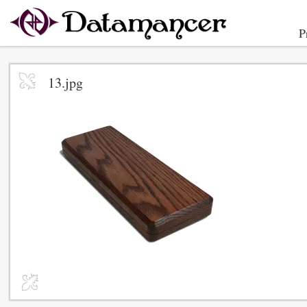
P
13.jpg