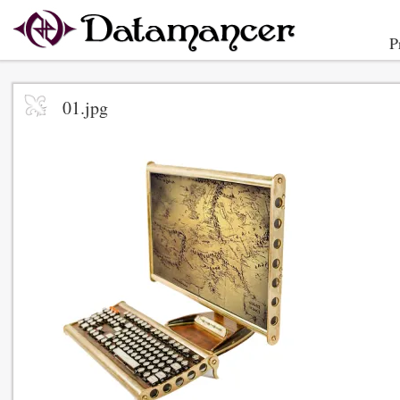
P
01.jpg